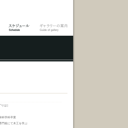
ずりは］
森林科学科卒業
術専門校にて木工を学ぶ