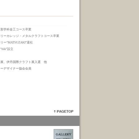
造形学科金工コース卒業
エリーカレッジ・メタルクラフトコース卒業
"MATSUZAKI"退社
iik”設立
ト展、伊丹国際クラフト展入選 他
リーデザイナー協会会員