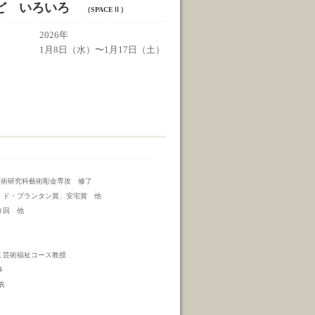
ど いろいろ
（SPACEⅡ）
2026年
1月8日（水）〜1月17日（土）
美術研究科藝術彫金専攻 修了
・ド・プランタン賞、安宅賞 他
３回 他
 芸術福祉コース教授
事
表