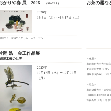
おかりや春 展 2026
お茶の器な
（SPACEⅠ）
2026年
1月8日（水）〜1月17日（土）
清水映子 茶箱のたのしみ カス・アルド
片岡 浩 金工作品展
-細密工藝の世界-
＜略歴＞
東京藝術大学大学院
2025年
東京藝術大学 サロン
12月17日（水）〜12月22日
個展 国内26回、パリ
（月）
＜現在＞
東京福祉大学・大学院
日本臨床美術協会 理
万福会館 片岡工房 代