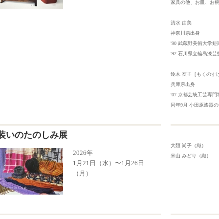
家具の他、お皿、お
清水 由美
神奈川県出身
'90 武蔵野美術大学
'92 石川県立輪島漆
鈴木 友子
［もくのす
兵庫県出身
'07 京都芸統工芸専
同年9月 小田原漆器
装いのたのしみ展
大類 尚子（織） 
2026年
米山 みどり（織） 
1月21日（水）〜1月26日
（月）