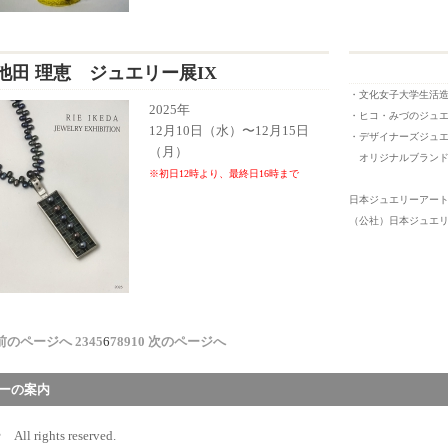
池田 理恵 ジュエリー展IX
・文化女子大学生活
2025年
・ヒコ・みづのジュ
12月10日（水）〜12月15日
・デザイナーズジュエリー
（月）
オリジナルブランド”r
※初日12時より、最終日16時まで
日本ジュエリーアー
（公社）日本ジュエ
前のページへ
2
3
4
5
6
7
8
9
10
次のページへ
ーの案内
 rights reserved.