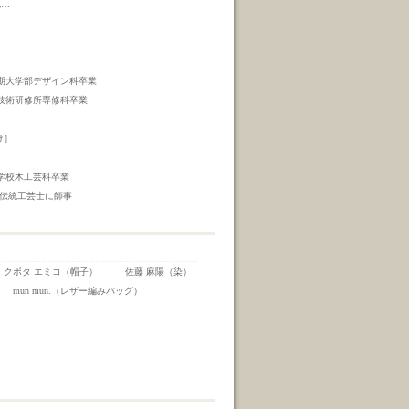
椀…
短期大学部デザイン科卒業
芸技術研修所専修科卒業
け］
門学校木工芸科卒業
の伝統工芸士に師事
クボタ エミコ（帽子） 佐藤 麻陽（染）
mun mun.（レザー編みバッグ）