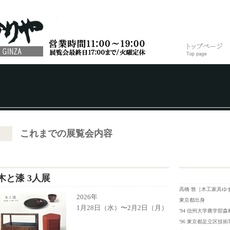
これまでの展覧会内容
木と漆 3人展
高橋 敦［木工家具ゆ
2026年
東京都出身
1月28日（水）〜2月2日（月）
'94 信州大学農学部
'96 東京都足立区技